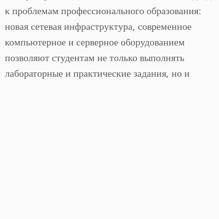
к проблемам профессионального образования:
новая сетевая инфраструктура, современное
компьютерное и серверное оборудованием
позволяют студентам не только выполнять
лабораторные и практические задания, но и
проходить учебную практику при получении
рабочих специальностей.
И студенты, и преподаватели по достоинству
оценили комфортабельность новых лабораторий.
Просторные и светлые классы, оборудованные
современной мебелью, изготовленной по нашим
эскизам, проекторы и широкоформатные