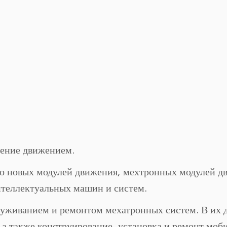
ление движением.
но новых модулей движения, мехтронных модулей д
нтеллектуальных машин и систем.
живанием и ремонтом мехатронных систем. В их д
а также конструирование, установка и ремонт моб